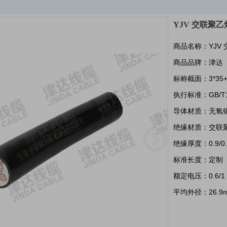
YJV 交联聚乙
商品名称：YJV
商品品牌：津达
标称截面：3*35+
执行标准：GB/T12
导体材质：无氧
绝缘材质：交联聚
绝缘厚度：0.9/0
标准长度：定制
额定电压：0.6/1 
平均外径：26.9